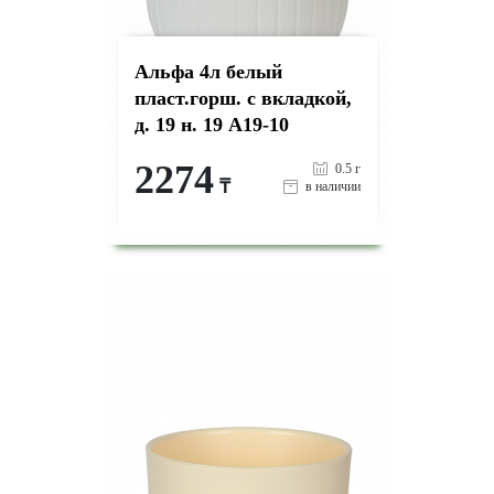
Альфа 4л белый
пласт.горш. с вкладкой,
д. 19 н. 19 А19-10
2274
0.5 г
₸
в наличии
-
+
КУПИТЬ
на страницу товара