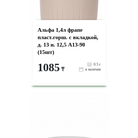
Альфа 1,4л фрапе
пласт.горш. с вкладкой,
д. 13 н. 12,5 А13-90
(15шт)
1085
0.5 г
₸
в наличии
-
+
КУПИТЬ
на страницу товара