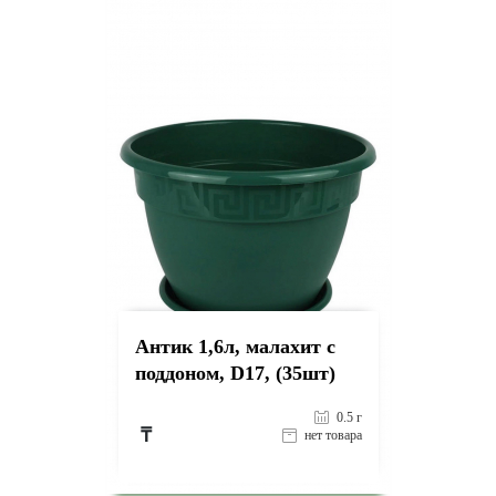
Антик 1,6л, малахит с
поддоном, D17, (35шт)
0.5 г
₸
нет товара