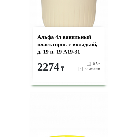
Альфа 4л ванильный
пласт.горш. с вкладкой,
д. 19 н. 19 А19-31
2274
0.5 г
₸
в наличии
-
+
КУПИТЬ
на страницу товара