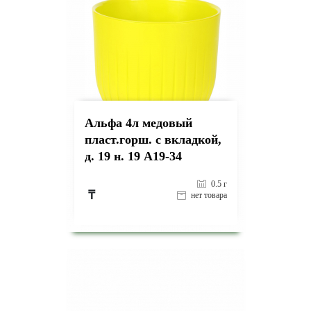
Альфа 4л медовый
пласт.горш. с вкладкой,
д. 19 н. 19 А19-34
0.5 г
₸
нет товара
на страницу товара