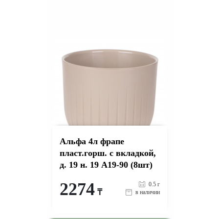
на страницу товара
Альфа 4л фрапе
пласт.горш. с вкладкой,
д. 19 н. 19 А19-90 (8шт)
2274
0.5 г
₸
в наличии