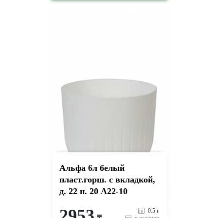
-
+
КУПИТЬ
на страницу товара
Альфа 6л белый
пласт.горш. с вкладкой,
д. 22 н. 20 А22-10
2953
0.5 г