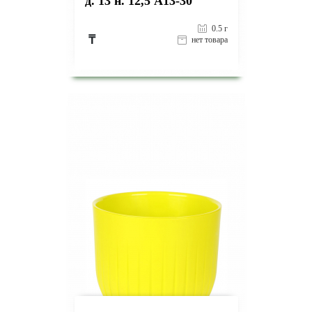
д. 13 н. 12,5 А13-30
0.5 г
₸
нет товара
на страницу товара