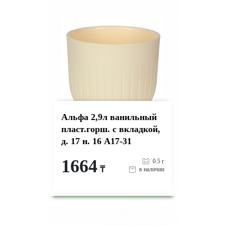
Альфа 2,9л ванильный
пласт.горш. с вкладкой,
д. 17 н. 16 А17-31
1664
0.5 г
₸
в наличии
-
+
КУПИТЬ