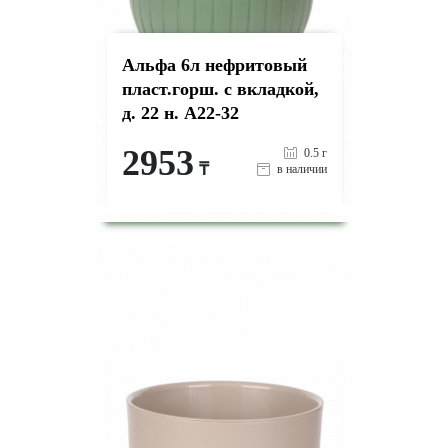
Альфа 6л нефритовый
пласт.горш. с вкладкой,
д. 22 н. А22-32
2953
0.5 г
₸
в наличии
-
+
КУПИТЬ
на страницу товара