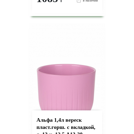
₸
в наличии
-
+
КУПИТЬ
на страницу товара
Альфа 1,4л вереск
пласт.горш. с вкладкой,