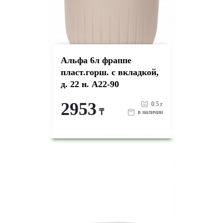
Альфа 6л фраппе
пласт.горш. с вкладкой,
д. 22 н. А22-90
2953
0.5 г
₸
в наличии
-
+
КУПИТЬ
на страницу товара