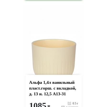
-
+
КУПИТЬ
на страницу товара
Альфа 1,4л ванильный
пласт.горш. с вкладкой,
д. 13 н. 12,5 А13-31
1085
0.5 г