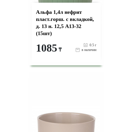
Альфа 1,4л нефрит
пласт.горш. с вкладкой,
д. 13 н. 12,5 А13-32
(15шт)
1085
0.5 г
₸
в наличии
-
+
КУПИТЬ
на страницу товара