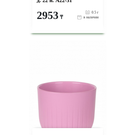
д. 22 н. А22-31
2953
0.5 г
₸
в наличии
-
+
КУПИТЬ
на страницу товара