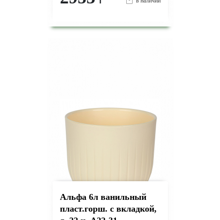
₸
в наличии
-
+
КУПИТЬ
на страницу товара
Альфа 6л ванильный
пласт.горш. с вкладкой,