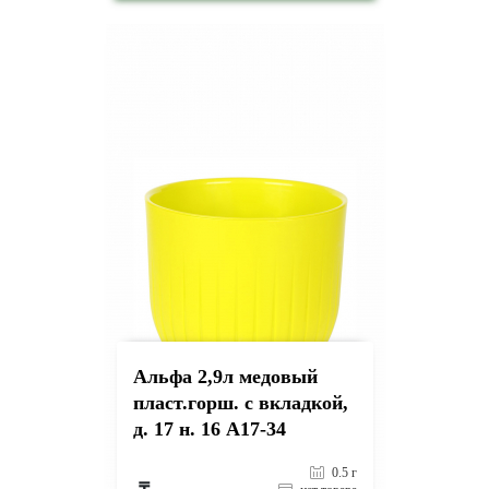
на страницу товара
Альфа 2,9л медовый
пласт.горш. с вкладкой,
д. 17 н. 16 А17-34
0.5 г