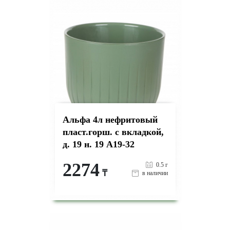
Альфа 4л нефритовый
пласт.горш. с вкладкой,
д. 19 н. 19 А19-32
2274
0.5 г
₸
в наличии
-
+
КУПИТЬ