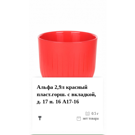
на страницу товара
Альфа 2,9л красный
пласт.горш. с вкладкой,
д. 17 н. 16 А17-16
0.5 г
₸
нет товара