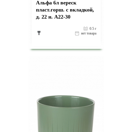
Альфа 6л вереск
пласт.горш. с вкладкой,
д. 22 н. А22-30
0.5 г
₸
нет товара
на страницу товара