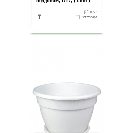
поддоном, D17, (35шт)
0.5 г
₸
нет товара
на страницу товара