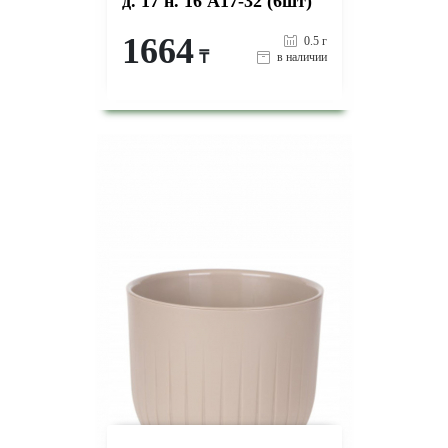
д. 17 н. 16 А17-32 (6шт)
1664
0.5 г
₸
в наличии
-
+
КУПИТЬ
на страницу товара