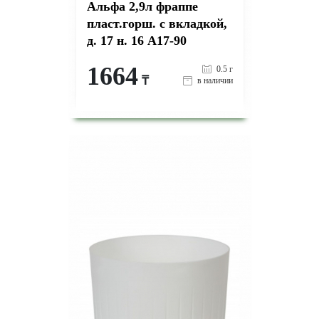
Альфа 2,9л фраппе
пласт.горш. с вкладкой,
д. 17 н. 16 А17-90
1664
0.5 г
₸
в наличии
-
+
КУПИТЬ
на страницу товара