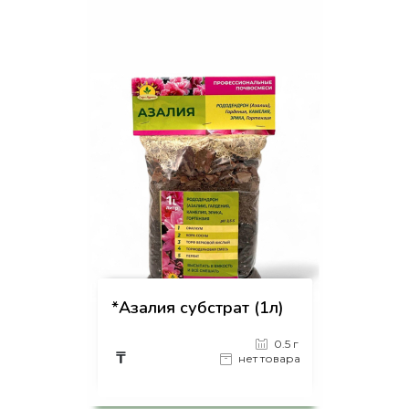
*Азалия субстрат (1л)
0.5 г
₸
нет товара