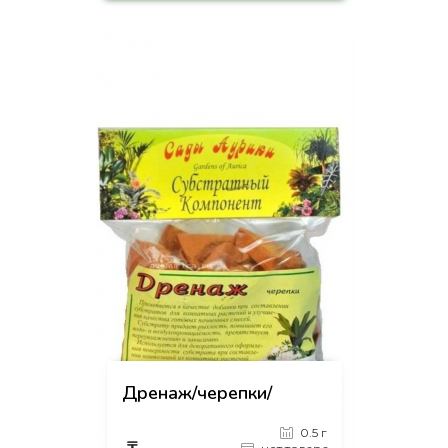
-
+
КУПИТЬ
на страницу товара
Дренаж/черепки/
0.5 г