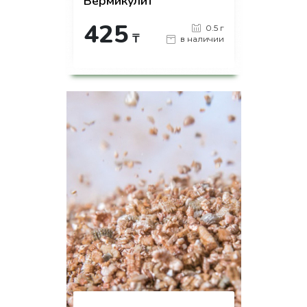
Вермикулит
425
0.5 г
₸
в наличии
-
+
КУПИТЬ
на страницу товара