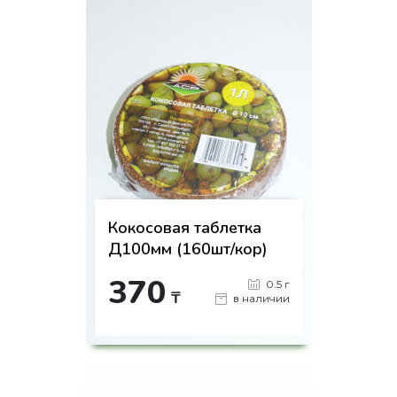
Кокосовая таблетка
Д100мм (160шт/кор)
370
0.5 г
₸
в наличии
-
+
КУПИТЬ