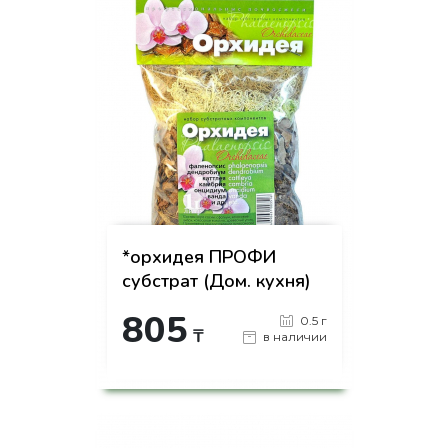
*орхидея ПРОФИ
субстрат (Дом. кухня)
805
0.5 г
₸
в наличии
-
+
КУПИТЬ