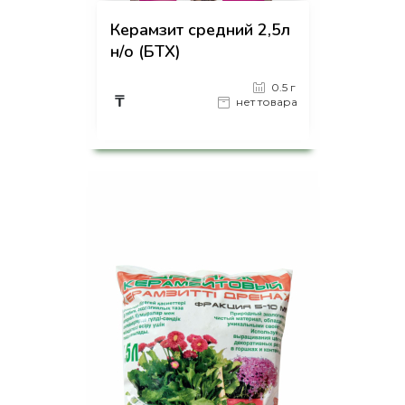
Керамзит средний 2,5л
н/о (БТХ)
0.5 г
₸
нет товара
на страницу товара