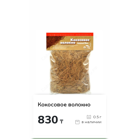
на страницу товара
Кокосовое волокно
830
0.5 г
₸
в наличии