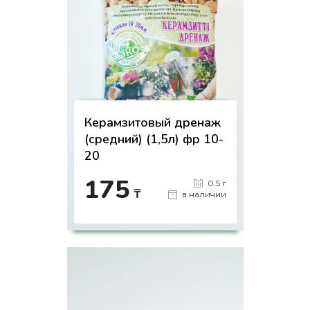
Керамзитовый дренаж
(средний) (1,5л) фр 10-
20
175
0.5 г
₸
в наличии
-
+
КУПИТЬ
на страницу товара