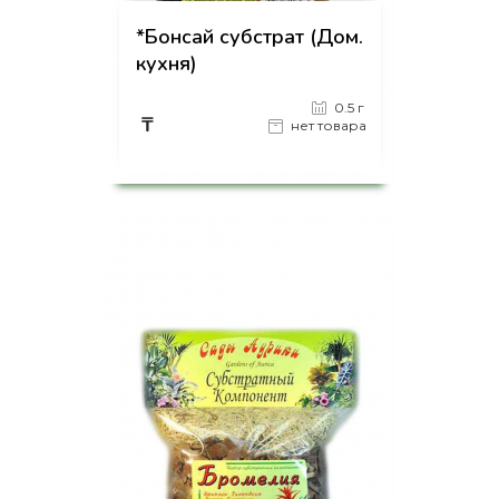
*Бонсай субстрат (Дом.
кухня)
0.5 г
₸
нет товара
на страницу товара