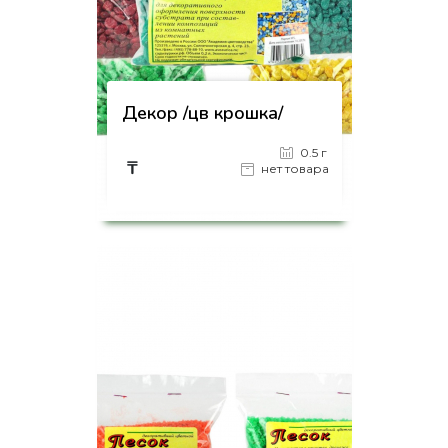
Декор /цв крошка/
0.5 г
₸
нет товара
на страницу товара