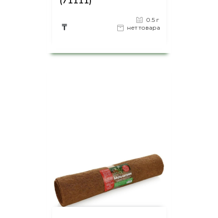
(71111)
0.5 г
₸
нет товара
на страницу товара