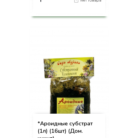
₸
нет товара
на страницу товара
*Ароидные субстрат
(1л) (16шт) (Дом.