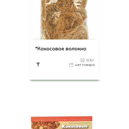
*Кокосовое волокно
0.5 г
₸
нет товара
на страницу товара