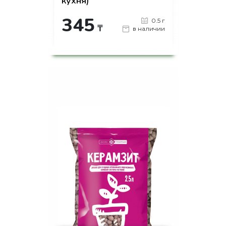
кухня)
345
0.5 г
₸
в наличии
-
+
КУПИТЬ
на страницу товара