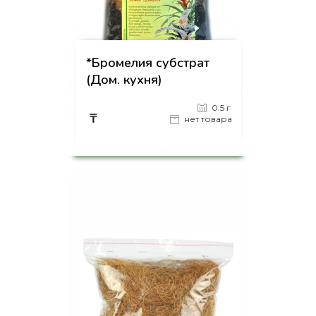
*Бромелия субстрат
(Дом. кухня)
0.5 г
₸
нет товара
на страницу товара