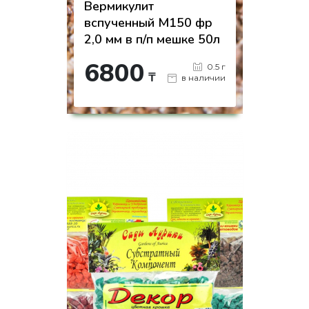
Вермикулит
вспученный М150 фр
2,0 мм в п/п мешке 50л
6800
0.5 г
₸
в наличии
-
+
КУПИТЬ
на страницу товара