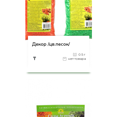
Декор /цв.песок/
0.5 г
₸
нет товара
на страницу товара