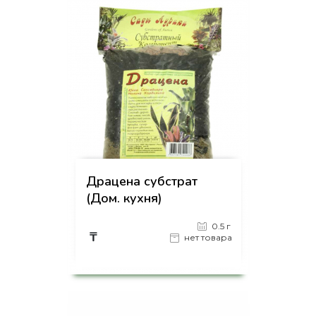
Драцена субстрат
(Дом. кухня)
0.5 г
₸
нет товара
на страницу товара