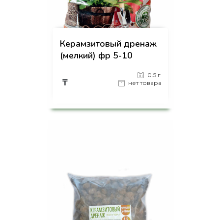
Керамзитовый дренаж
(мелкий) фр 5-10
0.5 г
₸
нет товара
на страницу товара