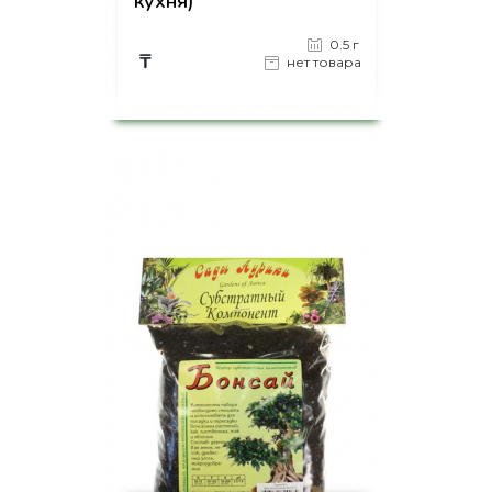
кухня)
0.5 г
₸
нет товара
на страницу товара