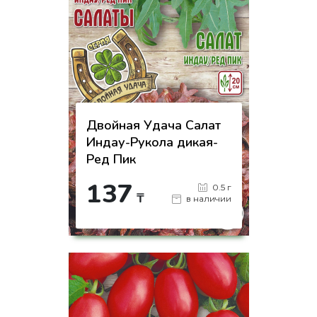
Двойная Удача Салат
Индау-Рукола дикая-
Ред Пик
137
0.5 г
₸
в наличии
-
+
КУПИТЬ
на страницу товара