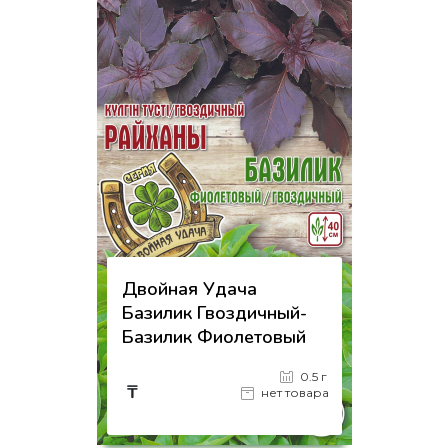
Двойная Удача
Базилик Гвоздичный-
Базилик Фиолетовый
0.5 г
₸
нет товара