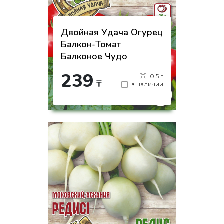
Двойная Удача Огурец
Балкон-Томат
Балконое Чудо
239
0.5 г
₸
в наличии
-
+
КУПИТЬ
на страницу товара