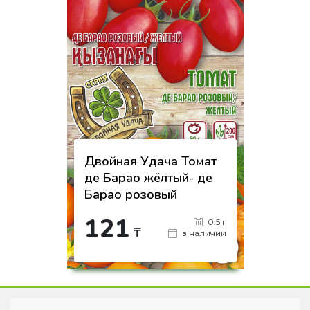
Двойная Удача Томат
де Барао жёлтый- де
Барао розовый
121
0.5 г
₸
в наличии
-
+
КУПИТЬ