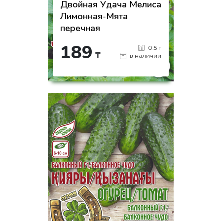
Двойная Удача Мелиса
Лимонная-Мята
перечная
189
0.5 г
₸
в наличии
-
+
КУПИТЬ
на страницу товара