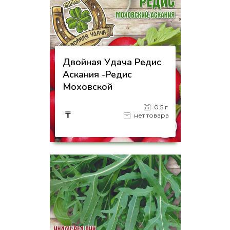
Двойная Удача Редис
Аскания -Редис
Моховской
0.5 г
₸
нет товара
на страницу товара