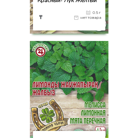
Красный- Лук Жёлтый
0.5 г
₸
нет товара
на страницу товара