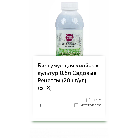
Биогумус для хвойных
культур 0,5л Садовые
Рецепты (20шт/уп)
(БТХ)
0.5 г
₸
нет товара
на страницу товара