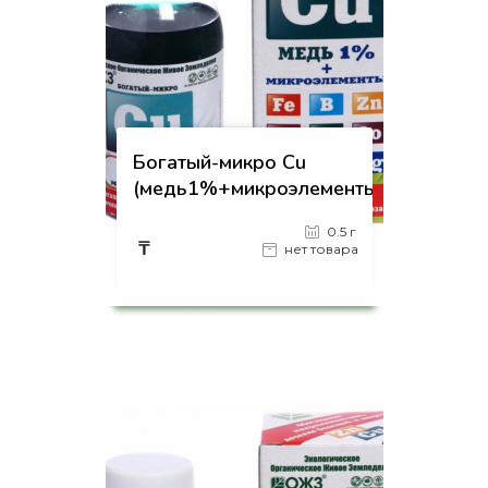
Богатый-микро Cu
(медь1%+микроэлементы)
0.5 г
₸
нет товара
на страницу товара