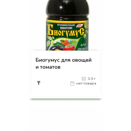
Биогумус для овощей
и томатов
0.5 г
₸
нет товара
на страницу товара