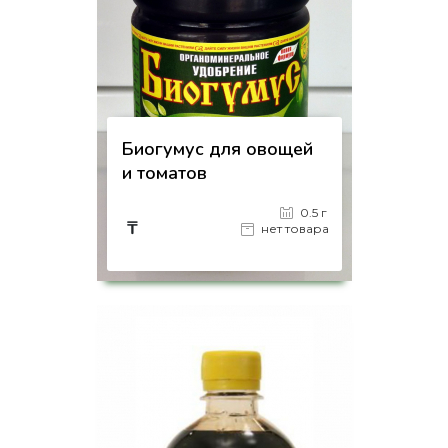
Биогумус для овощей
и томатов
0.5 г
₸
нет товара
на страницу товара