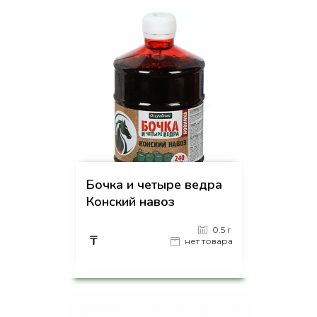
Бочка и четыре ведра
Конский навоз
0.5 г
₸
нет товара
на страницу товара