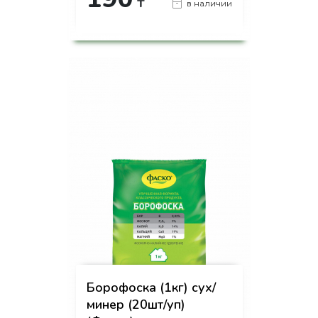
₸
в наличии
-
+
КУПИТЬ
на страницу товара
Борофоска (1кг) сух/
минер (20шт/уп)