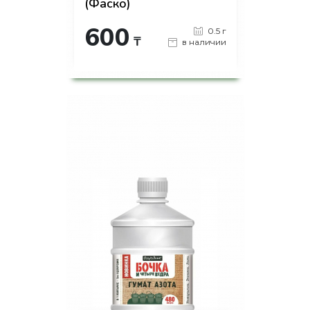
(Фаско)
600
0.5 г
₸
в наличии
-
+
КУПИТЬ
на страницу товара