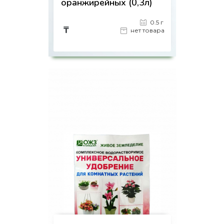
оранжирейных (0,3л)
0.5 г
₸
нет товара
на страницу товара