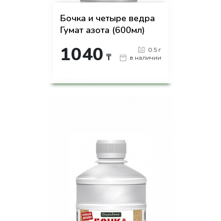
Бочка и четыре ведра
Гумат азота (600мл)
1040
0.5 г
₸
в наличии
-
+
КУПИТЬ
на страницу товара