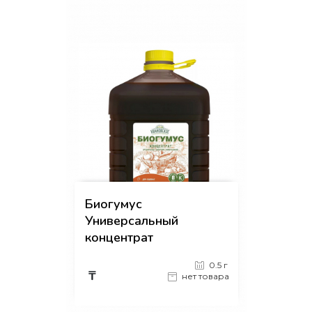
Биогумус
Универсальный
концентрат
0.5 г
₸
нет товара