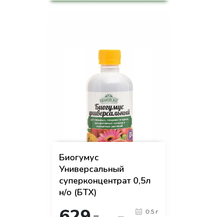
на страницу товара
Биогумус
Универсальный
суперконцентрат 0,5л
н/о (БТХ)
629
0.5 г