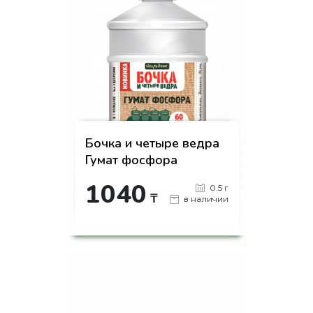
Бочка и четыре ведра
Гумат фосфора
1040
0.5 г
₸
в наличии
-
+
КУПИТЬ
на страницу товара