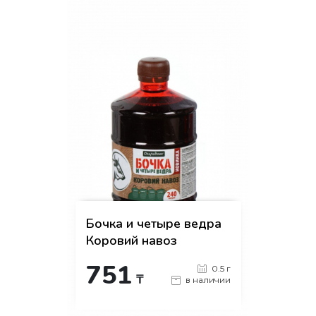
Бочка и четыре ведра
Коровий навоз
751
0.5 г
₸
в наличии