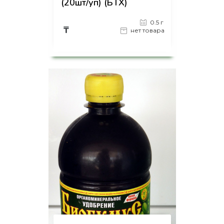
(20шт/уп) (БТХ)
0.5 г
₸
нет товара
на страницу товара