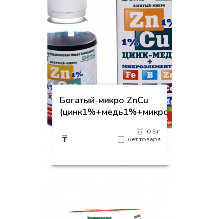
Богатый-микро ZnCu
(цинк1%+медь1%+микроэлем)
0.5 г
₸
нет товара
на страницу товара