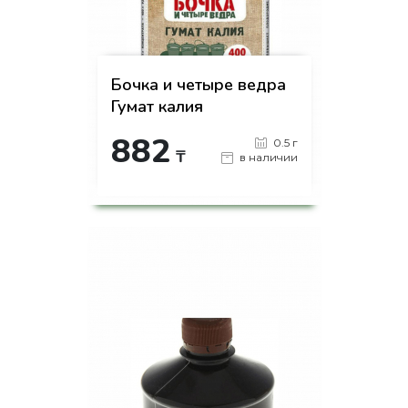
Бочка и четыре ведра
Гумат калия
882
0.5 г
₸
в наличии
-
+
КУПИТЬ
на страницу товара