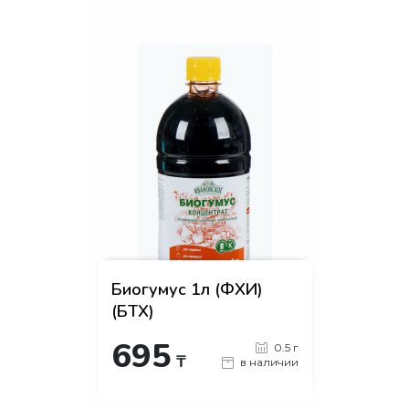
Биогумус 1л (ФХИ)
(БТХ)
695
0.5 г
₸
в наличии