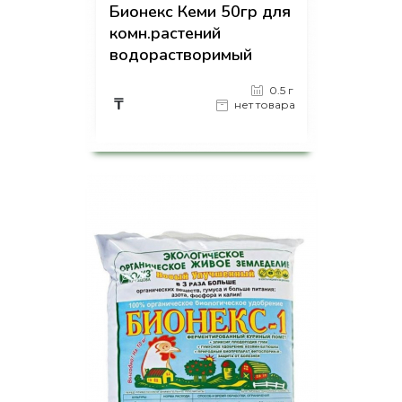
Бионекс Кеми 50гр для
комн.растений
водорастворимый
0.5 г
₸
нет товара
на страницу товара