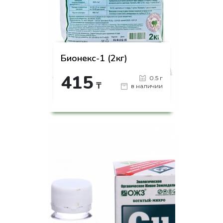
Бионекс-1 (2кг)
415
0.5 г
₸
в наличии
-
+
КУПИТЬ
на страницу товара