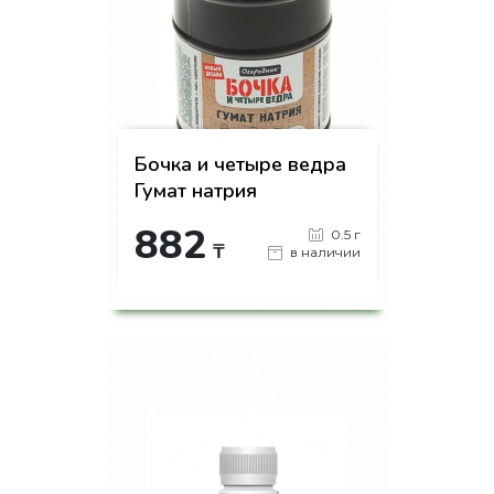
Бочка и четыре ведра
Гумат натрия
882
0.5 г
₸
в наличии
-
+
КУПИТЬ
на страницу товара