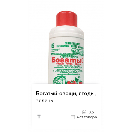
Богатый-овощи, ягоды,
зелень
0.5 г
₸
нет товара